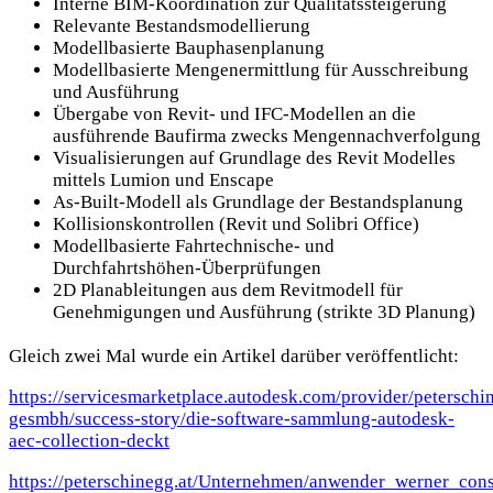
Interne BIM-Koordination zur Qualitätssteigerung
Relevante Bestandsmodellierung
Modellbasierte Bauphasenplanung
Modellbasierte Mengenermittlung für Ausschreibung
und Ausführung
Übergabe von Revit- und IFC-Modellen an die
ausführende Baufirma zwecks Mengennachverfolgung
Visualisierungen auf Grundlage des Revit Modelles
mittels Lumion und Enscape
As-Built-Modell als Grundlage der Bestandsplanung
Kollisionskontrollen (Revit und Solibri Office)
Modellbasierte Fahrtechnische- und
Durchfahrtshöhen-Überprüfungen
2D Planableitungen aus dem Revitmodell für
Genehmigungen und Ausführung (strikte 3D Planung)
Gleich zwei Mal wurde ein Artikel darüber veröffentlicht:
https://servicesmarketplace.autodesk.com/provider/peterschi
gesmbh/success-story/die-software-sammlung-autodesk-
aec-collection-deckt
https://peterschinegg.at/Unternehmen/anwender_werner_cons