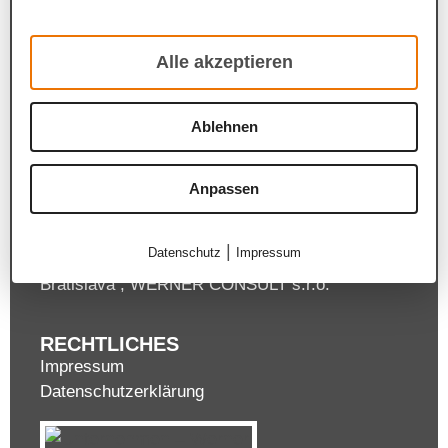
Leithastraße 10
Tel.:
+43 1 313 60 – 0
Fax: +43 1 313 60 – 090
Alle akzeptieren
Alle akzeptieren
E-Mail:
wien@wernerconsult.com
Ablehnen
Ablehnen
STANDORTE
Wien
Salzburg
Anpassen
Anpassen
Graz
München
, WERNER CONSULT Ingenieure
|
Datenschutz
Impressum
GmbH
Datenschutz
Impressum
Bratislava
, WERNER CONSULT s.r.o.
RECHTLICHES
Impressum
Datenschutzerklärung