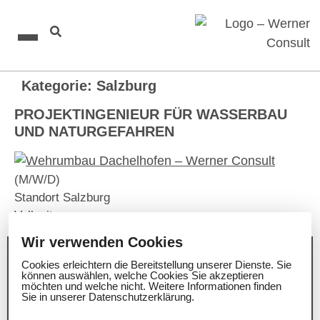
Kategorie:
Salzburg
PROJEKTINGENIEUR FÜR WASSERBAU
UND NATURGEFAHREN
(M/W/D)
Standort Salzburg
Vollzeit
Wir verwenden Cookies
Cookies erleichtern die Bereitstellung unserer
Cookies erleichtern die Bereitstellung unserer Dienste. Sie
Dienste. Sie können auswählen, welche
können auswählen, welche Cookies Sie akzeptieren
Cookies Sie akzeptieren möchten und welche
KONTAKT
möchten und welche nicht. Weitere Informationen finden
nicht. Weitere Informationen finden Sie in
Sie in unserer Datenschutzerklärung.
WERNER CONSULT Ziviltechniker GmbH
unserer Datenschutzerklärung.
A-1200 Wien