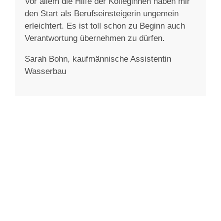
Vor allem die Hilfe der Kolleginnen haben mir
den Start als Berufseinsteigerin ungemein
erleichtert. Es ist toll schon zu Beginn auch
Verantwortung übernehmen zu dürfen.
Sarah Bohn, kaufmännische Assistentin
Wasserbau
M
a
e
h