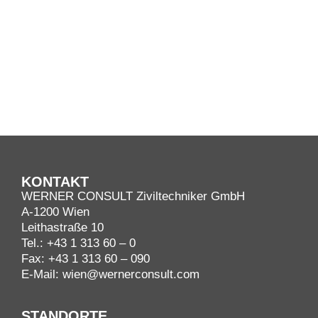
C
T
KONTAKT
WERNER CONSULT Ziviltechniker GmbH
A-1200 Wien
Leithastraße 10
Tel.:
+43 1 313 60 – 0
Fax: +43 1 313 60 – 090
E-Mail:
wien@wernerconsult.com
STANDORTE